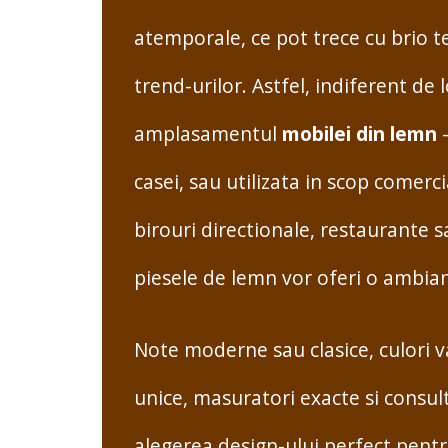
atemporale, ce pot trece cu brio te
trend-urilor. Astfel, indiferent de l
amplasamentul
mobilei din lemn
–
casei, sau utilizata in scop comerci
birouri directionale, restaurante s
piesele de lemn vor oferi o ambian
Note moderne sau clasice, culori v
unice, masuratori exacte si consu
alegerea design-ului perfect pentru