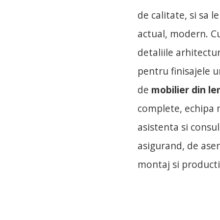
de calitate, si sa 
actual, modern. C
detaliile arhitectu
pentru finisajele 
de
mobilier din l
complete, echipa 
asistenta si consu
asigurand, de asem
montaj si product