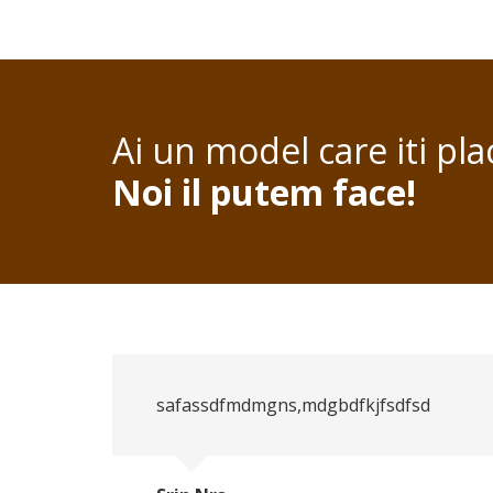
Ai un model care iti pla
Noi il putem face!
safassdfmdmgns,mdgbdfkjfsdfsd