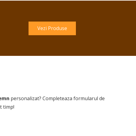
Vezi Produse
lemn
personalizat? Completeaza formularul de
t timp!