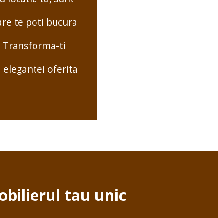
are te poti bucura
! Transforma-ti
i elegantei oferita
bilierul tau unic